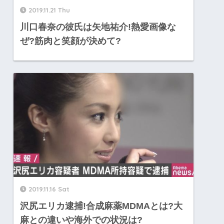
2019.11.21 Thu
川口春奈の彼氏は矢地祐介!熱愛画像な
ぜ?筋肉と笑顔が決めて?
2019.11.16 Sat
沢尻エリカ逮捕!合成麻薬MDMAとは?大
麻との違いや海外での状況は?