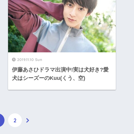
2019.11.10 Sun
伊藤あさひドラマ出演中!実は犬好き?愛
犬はシーズーのKuu(くう、空)
2