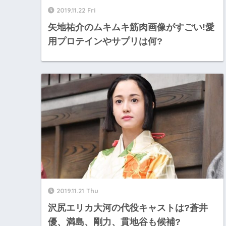
2019.11.22 Fri
矢地祐介のムキムキ筋肉画像がすごい!愛
用プロテインやサプリは何?
2019.11.21 Thu
沢尻エリカ大河の代役キャストは?蒼井
優、満島、剛力、貫地谷も候補?