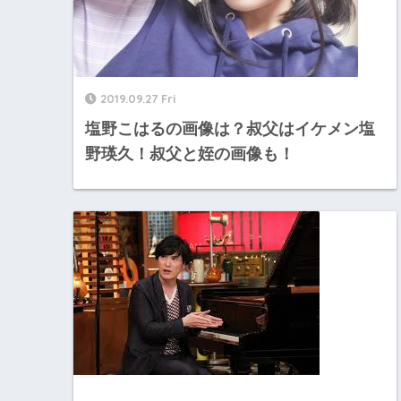
2019.09.27 Fri
塩野こはるの画像は？叔父はイケメン塩
野瑛久！叔父と姪の画像も！