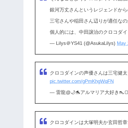
銀河万丈さんというレジェンドからの変
三宅さんや稲田さん辺りが適任なの
個人的には、中田譲治のクロコダインが
— Lilys＠YS41 (@AsukaLilys)
May 
クロコダインの声優さんは三宅健太
pic.twitter.com/gPmKhgWqFN
— 雷龍@🌙🐬アルマリア大好き👠🍞 (@
クロコダインは大塚明夫か玄田哲章