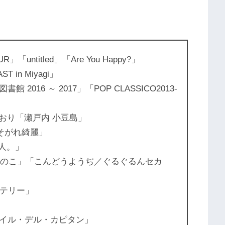
UR」「untitled」「Are You Happy?」
ST in Miyagi」
016 ～ 2017」「POP CLASSICO2013-
森かおり「瀬戸内 小豆島」
たそがれ綺麗」
い人。」
とこのこ」「こんどうようぢ／ぐるぐるんセカ
／バッテリー」
イル・デル・カピタン」