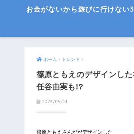
お金がないから遊びに行けない3
ホーム
トレンド
篠原ともえのデザインした
任谷由実も!?
2022/05/21
篠原ともえさんががデザインした