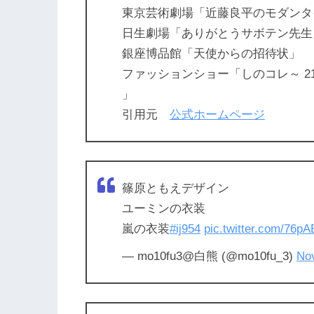
東京芸術劇場「近藤良平のモダンタ
日生劇場「ありがとうサボテン先生
銀座博品館「天使からの招待状」
ファッションショー「しのコレ～ 21 
」
引用元
公式ホームページ
篠原ともえデザイン
ユーミンの衣装
嵐の衣装
#ij954
pic.twitter.com/76p
— mo10fu3@白熊 (@mo10fu_3)
No