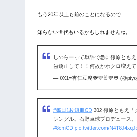
もう20年以上も前のことになるので
知らない世代もいるかもしれませんね。
しのらーって単語で急に篠原ともえ
歯矯正して！！何故かホクロ増えてる
— 0X1=杏仁豆腐🐨💜🐰💙🐸 (@piyo_
#毎日1枚短冊CD
302 篠原ともえ「
シングル。石野卓球プロデュース。
#8cmCD
pic.twitter.com/N4T8J4xqJ