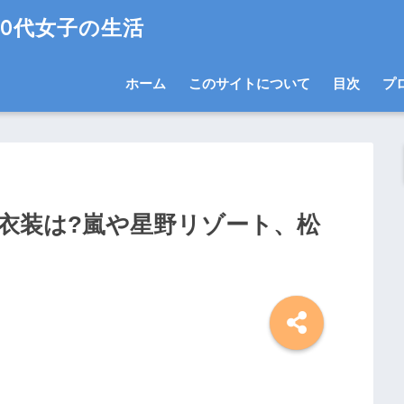
0代女子の生活
ホーム
このサイトについて
目次
プ
衣装は?嵐や星野リゾート、松