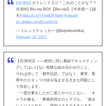
#共演NG
がトレンド入り！これのことかな？？
共演NG Blu-ray BOX【Blu-ray】 [ 中井貴一 ] [楽
天]
https://t.co/YVwM3F0vph
#rakuafl
pic.twitter.com/lDzaj0il1b
— トレンドチェッカー (@kojintoushika)
February 18, 2022
【共演NG】――絶対に同じ番組でキャスティン
グしてはいけない危険な組み合わせのこと。
それは決して「都市伝説」ではなく、事実、業
界中のスタッフの頭を悩ませる大きな問題とし
て存在します。
「一度仕事をしたが二度とやりたくない」「キ
ャラが被る」「事務所同士のトラブル」「過去
にイジメられた」…理由はさまざまあります