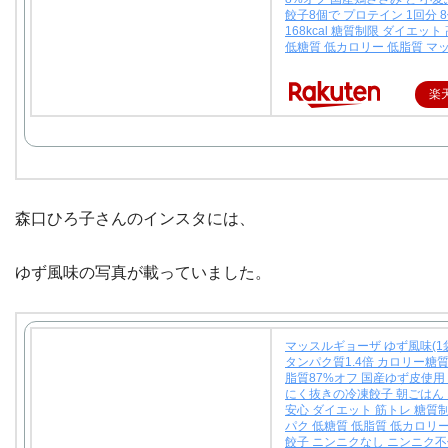
餃子8個で プロテイン 1回分 
168kcal 糖質制限 ダイエッ
低糖質 低カロリー 低脂質 マ
楽
森口ひろ子さんのインスタには、
ゆず風味の写真が載っていました。
マッスルギョーザ ゆず風味(1袋
タンパク質1.4倍 カロリー糖質
脂質87%オフ 国産ゆず皮使用
にく抜きの冷凍餃子 朝ごはん 
安心 ダイエット 筋トレ 糖質
パク 低糖質 低脂質 低カロリ
餃子 ニンニクなし ニンニク