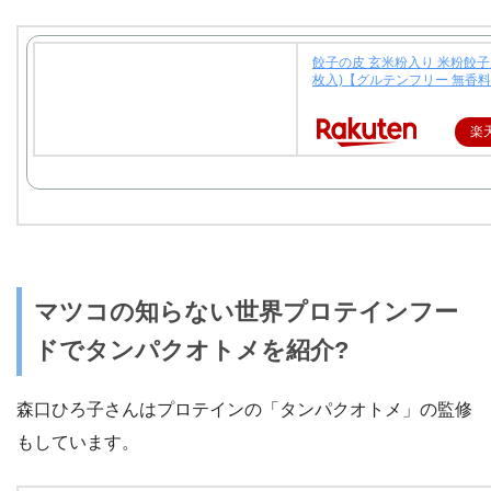
餃子の皮 玄米粉入り 米粉餃子皮
枚入)【グルテンフリー 無香料
楽
マツコの知らない世界プロテインフー
ドでタンパクオトメを紹介?
森口ひろ子さんはプロテインの「タンパクオトメ」の監修
もしています。