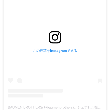
この投稿をInstagramで見る
BAUMEN BROTHERS(@baumenbrothers)がシェアした投稿
–
2