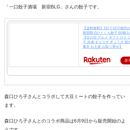
「一口餃子酒場 新宿BLG」さんの餃子です。
【送料無料】3日で10万個売
新宿BLGひとくち餃子 60個入(
【父の日 グルメ ギフト ひと
子 冷凍 ギョウザ ぎょうざ 焼
東京 お土産 お取り寄せ】
楽
森口ひろ子さんとコラボして大豆ミートの餃子を作ってい
ます。
森口ひろ子さんとのコラボ商品は6月9日から販売開始のよ
うです。