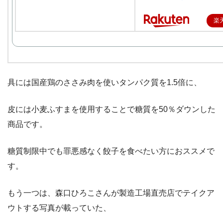
楽
具には国産鶏のささみ肉を使いタンパク質を1.5倍に、
皮には小麦ふすまを使用することで糖質を50％ダウンした
商品です。
糖質制限中でも罪悪感なく餃子を食べたい方におススメで
す。
もう一つは、森口ひろこさんが製造工場直売店でテイクア
ウトする写真が載っていた、