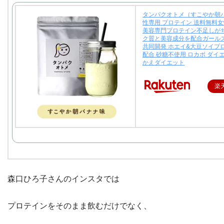
タンパクオトメ（すこやか朝バ
性専用 プロテイン 送料無料
美容専門プロテイン不足しが
ク質と美容成分を配合ガール
共同開発 ホエイ&大豆ソイプ
配合 砂糖不使用 ロカボ ダイ
かえダイエット
楽
森口ひろ子さんのインスタでは
プロテインをそのまま飲むだけでなく、