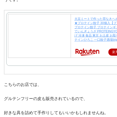
大豆ミートで作った罪なきヘ
★プロテイン餃子 30個入【
プロテイン餃子 プロテインギ
ていんぎょうざ PROTEINGYO
げ 冷凍 食品 東京 お土産 お
テインひろこ 一口餃子酒場bl
楽
こちらのお店では、
グルテンフリーの皮も販売されているので、
好きな具を詰めて手作りしてもいいかもしれませんね。