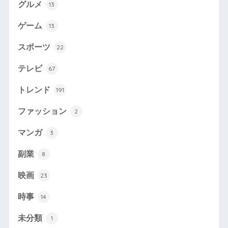
グルメ
13
ゲーム
13
スポーツ
22
テレビ
67
トレンド
191
ファッション
2
マンガ
3
副業
8
映画
23
時事
14
未分類
1